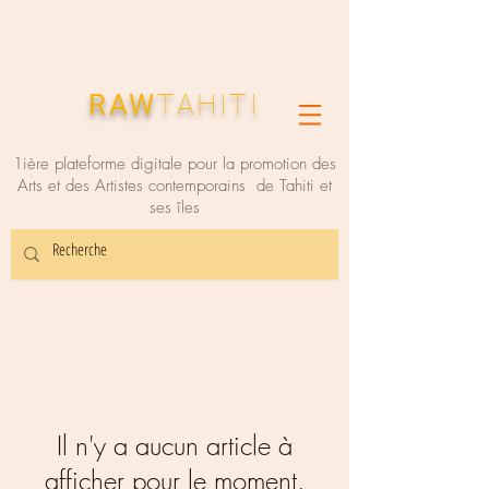
RAW
TAHITI
1ière plateforme digitale pour la promotion des
Arts et des Artistes contemporains de Tahiti et
ses îles
Il n'y a aucun article à
afficher pour le moment.