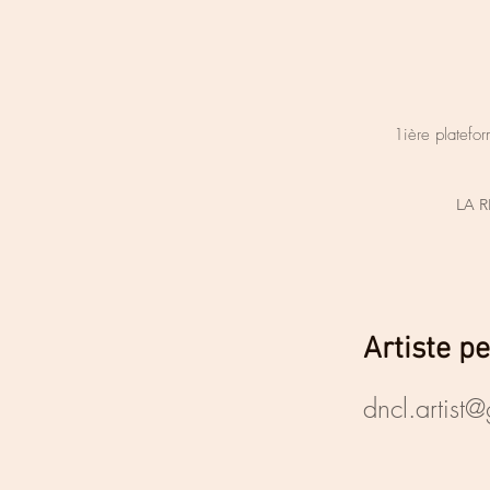
1ière platefor
LA 
Artiste p
dncl.artist