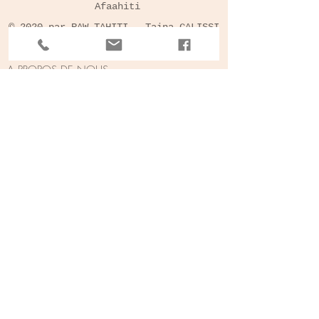
Afaahiti
© 2020 par RAW TAHITI - Taina CALISSI
A PROPOS DE NOUS
Qui sommes nous
Nous contacter
Nos ateliers
Nos services
Actualités
Notre chaine TV
ARTISTES
Oeuvres
Artistes affiliés
Devenir RawTahiti Artiste