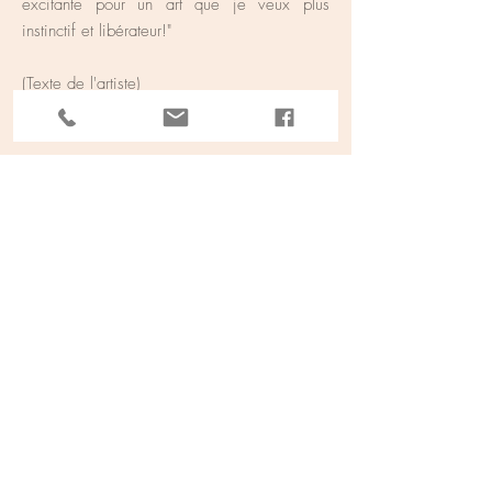
excitante pour un art que je veux plus
instinctif et libérateur!"
(Texte de l'artiste)
Actualité
TAHITI & ses îles - Taiarapu Est -
Afaahiti
© 2020 par RAW TAHITI - Taina CALISSI
A PROPOS DE NOUS
Qui sommes nous
Nous contacter
Nos ateliers
Nos services