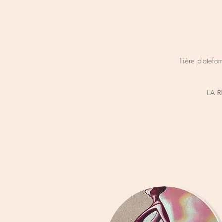
1ière platefor
LA 