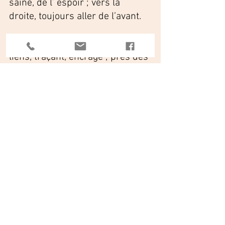
saine, de l’ espoir ; vers la 
droite, toujours aller de l’avant. 
Rhizome bambou : racines, 
liens, traçant, encrage ; près des 
berges=destructeur, emporte 
tout lors des crues , de la 
montée des eaux. 
Bois flottés : déchets, rebus, 
naviguer ; point de vue 
esthétique : vaisseaux sanguin."