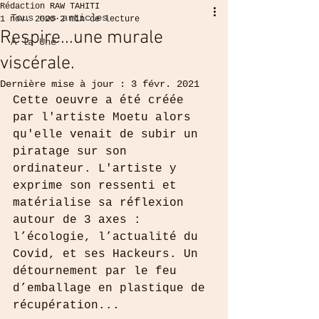
Rédaction RAW TAHITI
Tous nos articles
1 nov. 2020
2 min de lecture
Respire...une murale
A la Une
viscérale.
Dernière mise à jour :
3 févr. 2021
Cette oeuvre a été créée 
par l'artiste Moetu alors 
qu'elle venait de subir un 
piratage sur son 
ordinateur. L'artiste y 
exprime son ressenti et 
matérialise sa réflexion 
autour de 3 axes : 
l’écologie, l’actualité du 
Covid, et ses Hackeurs. Un 
détournement par le feu 
d’emballage en plastique de 
récupération...