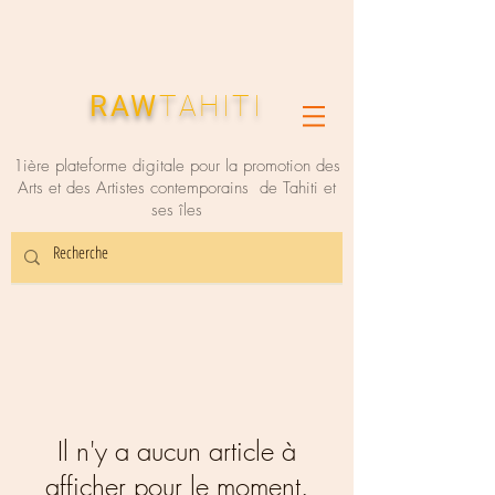
RAW
TAHITI
1ière plateforme digitale pour la promotion des
Arts et des Artistes contemporains de Tahiti et
ses îles
Il n'y a aucun article à
afficher pour le moment.