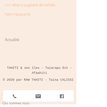
>>> Allez à la galerie de l'artiste
Faits marquants
Actualité
TAHITI & ses îles - Taiarapu Est -
Afaahiti
© 2020 par RAW TAHITI - Taina CALISSI
A PROPOS DE NOUS
Qui sommes nous