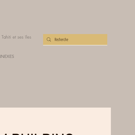
ahiti et ses îles
NNEXES