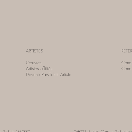
ARTISTES
REFE
Oeuvres
Condit
Artistes affiliés
Condi
Devenir RawTahiti Artiste