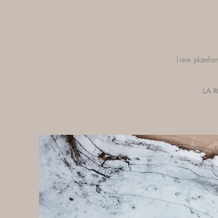
1ière platefor
LA 