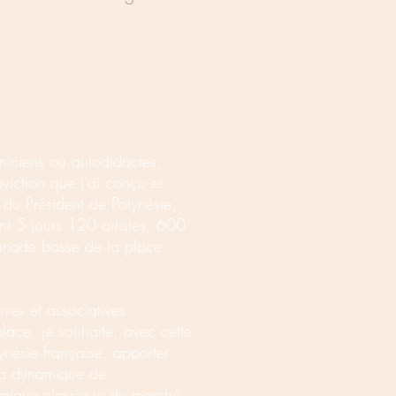
hniciens ou autodidactes,
viction que j'ai conçu et
du Président de Polynésie,
rant 5 jours 120 artistes, 600
lanade basse de la place
tives et associatives
place, je souhaite, avec cette
ynésie française, apporter
 la dynamique de
onomique classique du marché