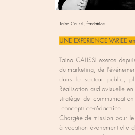
Taina Calissi, fondatrice
UNE EXPERIENCE VARIEE enri
Taina CALISSI exerce depu
du marketing, de l'événementi
dans le secteur public, pl
Réalisation audiovisuelle e
stratège de communication
conceptrice-rédactrice.
Chargée de mission pour le
à vocation événementielle d