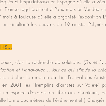
aquès et Empuriabrava en Espagne où elle a vécu p
en France régulièrement à Paris mais en Vendée u
7 mois à Toulouse où elle a organisé l'expositio
en simultané les oeuvres de 19 artistes Polynésie
NS...
rcours, c'est la recherche de solutions.
"J'aime la
isation et l'innovation... tout ce qui stimule la créat
ien d'alors la création du 1ier Festival des Artist
n 2001 les "Tremplins d'artistes sur Vaiete" po
rir un espace d'expression libre aux chanteurs, d
lle forme aux métiers de l'événementiel ( Chargés