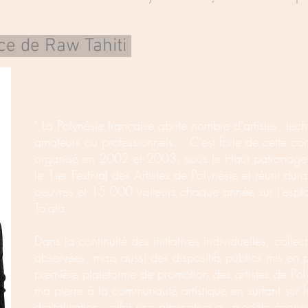
ice de Raw Tahiti
" La Polynésie française abrite nombre d'artistes, tec
amateurs ou professionnels... C'est forte de cette con
organisé en 2002 et 2003, sous le Haut patronage 
le 1ier Festival des Artistes de Polynésie et réuni du
oeuvres et 15 000 visiteurs chaque année sur l'esp
To'ata.
Dans la continuité des initiatives individuelles, collec
observées, mais aussi des dispositifs publics mis en 
première plateforme de promotion des artistes de Pol
ma pierre à la communauté
artistique
en surfant sur
digitalisation ; offrir une alternative au modèle éc