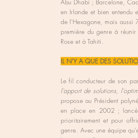
Abu Dhabi ; Barcelone, Cad
en Irlande et bien entendu 
de l'Hexagone, mais aussi 
première du genre à réunir 
Rose et à Tahiti.
IL N'Y A QUE DES SOLUTIO
Le fil conducteur de son pa
l'apport de solutions, l'optim
propose au Président polynés
en place en 2002 ; lancé e
prioritairement et pour off
genre. Avec une équipe qu'e