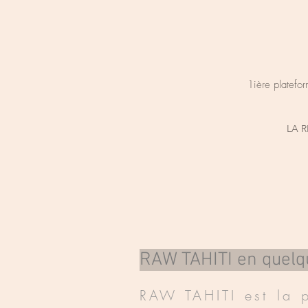
1ière platefor
LA 
RAW TAHITI en quelqu
RAW TAHITI est la
p