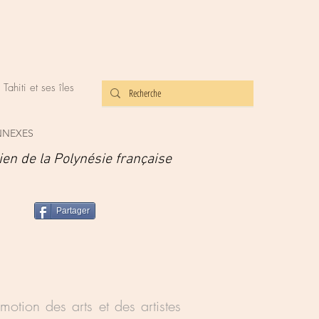
ahiti et ses îles
NNEXES
ien de la Polynésie française
Partager
otion des arts et des artistes