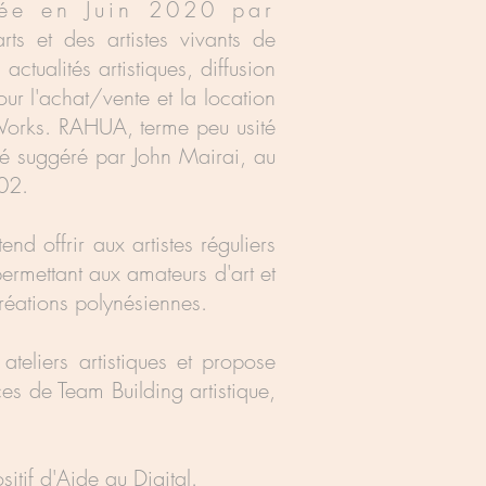
cée en Juin 2020 par
ts et des artistes vivants de
:
actualités artistiques, diffusion
ur l'achat/vente et la location
Works. RAHUA, terme peu usité
 été suggéré par John Mairai, au
2002.
end offrir aux artistes réguliers
rmettant aux amateurs d'art et
réations polynésiennes.
eliers artistiques et propose
ces de Team Building artistique,
itif d'Aide au Digital.