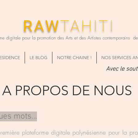
RAW
TAHITI
me digitale pour la promotion des Arts et des Artistes contemporains de T
RESIDENCE
LE BLOG
NOTRE CHAINE !
NOS SERVICES A
Avec le sout
A PROPOS DE NOUS
es mots...
remière plateforme digitale polynésienne pour la prom