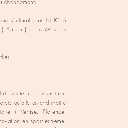
 au changement.
tion Culturelle et NTIC à
s ( Amiens) et un
Master's
lier.
l de visiter une exposition,
rojets qu'elle entend mettre
lie ( Venise, Florence,
novation en sport extrême,