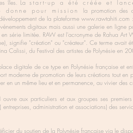
es îles. La
start-up a été créée et lan
se donne pour mission
la promotion des ar
 développement de la plateforme
www.rawtahiti.com
vénements digitaux mais aussi une galerie en ligne po
n en série limitée. RAW est l'acronyme de Rahua Art 
ne), signifie "création" ou "créateur". Ce terme avait
na Calissi, du Festival des artistes de Polynésie en 
lace digitale de ce type en Polynésie française et
ent
t moderne de promotion de leurs créations tout en pe
der en un même lieu et en permanence, au vivier des c
vre aux particuliers et aux groupes ses premiers at
entreprises, administration et associations) des servi
icier du soutien de la Polynésie française via le dispos