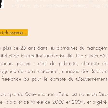
de l'Art et servir une
démarche
solidaire." Taina CA
chissante...
is plus de 25 ans dans les domaines du manageme
el et de la création audiovisuelle. Elle a occupé to
usieurs postes : chef de publicité, chargée de
n agence de communication ; chargée des Relations
 freelance ou pour le compte du Gouvernement o
 compte du Gouvernement, Taina est nommée Direc
e To'ata et de Vaiete de 2000 et 2004, et a géré à