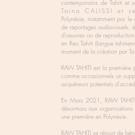
contemporains de Tahiti et s
Taina CALISSI et 
Polynésie, notamment par le
de reportages audiovisuels, é
d'oeuvres ou de reproductio
en Reo Tahiti (langue tahitien
moment de la création par Tai
RAW TAHITI est la première p
comme occasionnels un suppor
acquéreurs potentiels d'accé
En Mars 2021, RAW TAHITI ou
désormais aux organisations ( 
une première en Polynésie.
RAW TAHITI se réjouit de bénéf