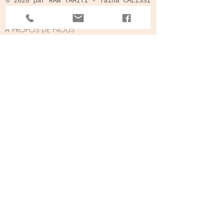
© 2020 par RAW TAHITI - Taina CALISSI
A PROPOS DE NOUS
Qui sommes nous
Nous contacter
Nos ateliers
Nos services
Actualités
Notre chaine TV
ARTISTES
Oeuvres
Artistes affiliés
Devenir RawTahiti Artiste
REFERENCES