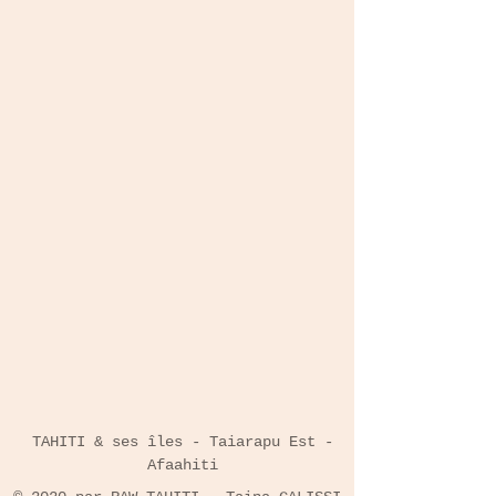
TAHITI & ses îles - Taiarapu Est -
Afaahiti