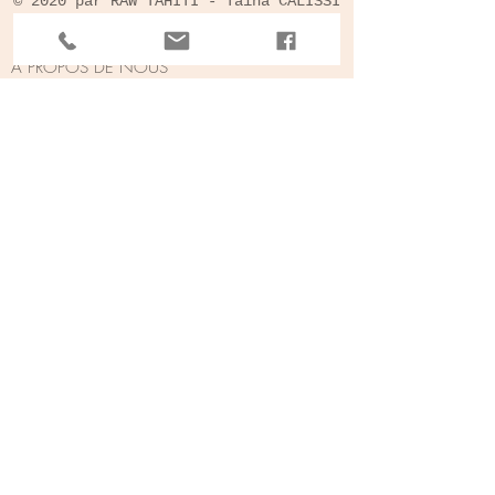
© 2020 par RAW TAHITI - Taina CALISSI
A PROPOS DE NOUS
Qui sommes nous
Nous contacter
Nos ateliers
Nos services
Actualités
Notre chaine TV
ARTISTES
Oeuvres
Artistes affiliés
Devenir RawTahiti Artiste
REFERENCES