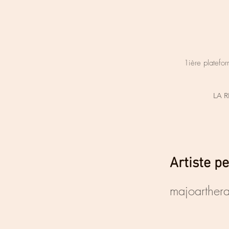
1ière platefor
LA 
Artiste pe
majoarther