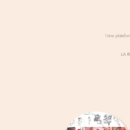
1ière platefor
LA 